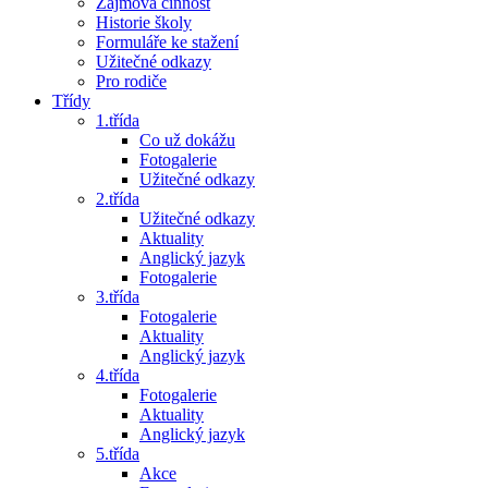
Zájmová činnost
Historie školy
Formuláře ke stažení
Užitečné odkazy
Pro rodiče
Třídy
1.třída
Co už dokážu
Fotogalerie
Užitečné odkazy
2.třída
Užitečné odkazy
Aktuality
Anglický jazyk
Fotogalerie
3.třída
Fotogalerie
Aktuality
Anglický jazyk
4.třída
Fotogalerie
Aktuality
Anglický jazyk
5.třída
Akce