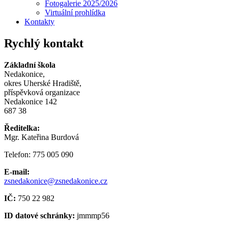
Fotogalerie 2025/2026
Virtuální prohlídka
Kontakty
Rychlý kontakt
Základní škola
Nedakonice,
okres Uherské Hradiště,
příspěvková organizace
Nedakonice 142
687 38
Ředitelka:
Mgr. Kateřina Burdová
Telefon: 775 005 090
E-mail:
zsnedakonice@zsnedakonice.cz
IČ:
750 22 982
ID datové schránky:
jmmmp56