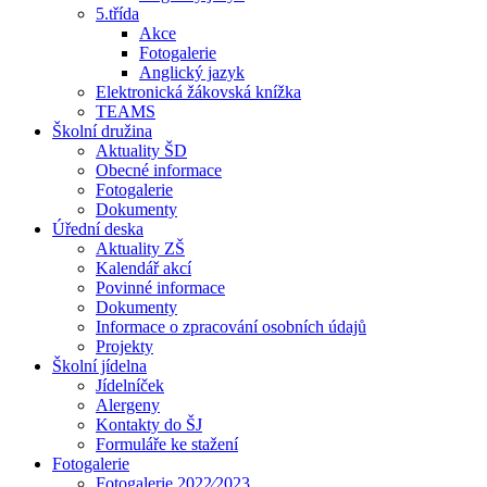
5.třída
Akce
Fotogalerie
Anglický jazyk
Elektronická žákovská knížka
TEAMS
Školní družina
Aktuality ŠD
Obecné informace
Fotogalerie
Dokumenty
Úřední deska
Aktuality ZŠ
Kalendář akcí
Povinné informace
Dokumenty
Informace o zpracování osobních údajů
Projekty
Školní jídelna
Jídelníček
Alergeny
Kontakty do ŠJ
Formuláře ke stažení
Fotogalerie
Fotogalerie 2022⁄2023