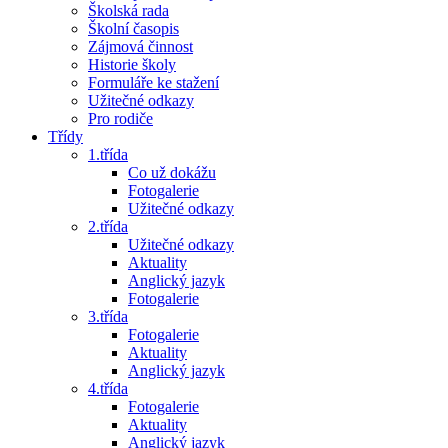
Školská rada
Školní časopis
Zájmová činnost
Historie školy
Formuláře ke stažení
Užitečné odkazy
Pro rodiče
Třídy
1.třída
Co už dokážu
Fotogalerie
Užitečné odkazy
2.třída
Užitečné odkazy
Aktuality
Anglický jazyk
Fotogalerie
3.třída
Fotogalerie
Aktuality
Anglický jazyk
4.třída
Fotogalerie
Aktuality
Anglický jazyk