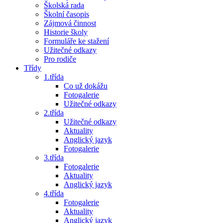
Školská rada
Školní časopis
Zájmová činnost
Historie školy
Formuláře ke stažení
Užitečné odkazy
Pro rodiče
Třídy
1.třída
Co už dokážu
Fotogalerie
Užitečné odkazy
2.třída
Užitečné odkazy
Aktuality
Anglický jazyk
Fotogalerie
3.třída
Fotogalerie
Aktuality
Anglický jazyk
4.třída
Fotogalerie
Aktuality
Anglický jazyk