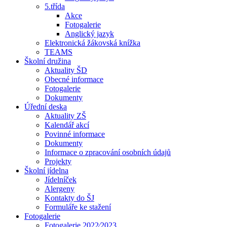
5.třída
Akce
Fotogalerie
Anglický jazyk
Elektronická žákovská knížka
TEAMS
Školní družina
Aktuality ŠD
Obecné informace
Fotogalerie
Dokumenty
Úřední deska
Aktuality ZŠ
Kalendář akcí
Povinné informace
Dokumenty
Informace o zpracování osobních údajů
Projekty
Školní jídelna
Jídelníček
Alergeny
Kontakty do ŠJ
Formuláře ke stažení
Fotogalerie
Fotogalerie 2022⁄2023