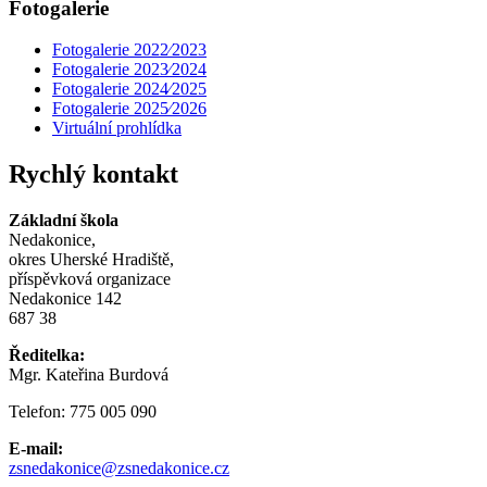
Fotogalerie
Fotogalerie 2022⁄2023
Fotogalerie 2023⁄2024
Fotogalerie 2024⁄2025
Fotogalerie 2025⁄2026
Virtuální prohlídka
Rychlý kontakt
Základní škola
Nedakonice,
okres Uherské Hradiště,
příspěvková organizace
Nedakonice 142
687 38
Ředitelka:
Mgr. Kateřina Burdová
Telefon: 775 005 090
E-mail:
zsnedakonice@zsnedakonice.cz