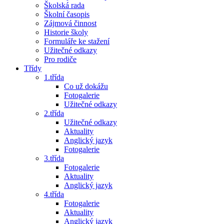
Školská rada
Školní časopis
Zájmová činnost
Historie školy
Formuláře ke stažení
Užitečné odkazy
Pro rodiče
Třídy
1.třída
Co už dokážu
Fotogalerie
Užitečné odkazy
2.třída
Užitečné odkazy
Aktuality
Anglický jazyk
Fotogalerie
3.třída
Fotogalerie
Aktuality
Anglický jazyk
4.třída
Fotogalerie
Aktuality
Anglický jazyk