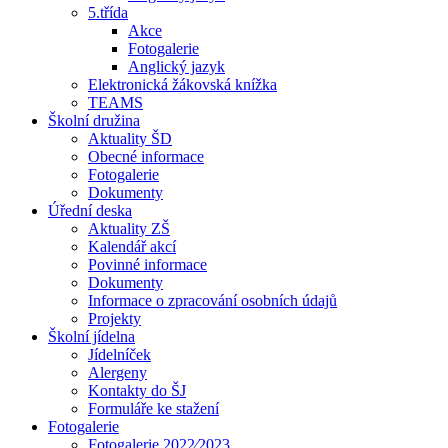
5.třída
Akce
Fotogalerie
Anglický jazyk
Elektronická žákovská knížka
TEAMS
Školní družina
Aktuality ŠD
Obecné informace
Fotogalerie
Dokumenty
Úřední deska
Aktuality ZŠ
Kalendář akcí
Povinné informace
Dokumenty
Informace o zpracování osobních údajů
Projekty
Školní jídelna
Jídelníček
Alergeny
Kontakty do ŠJ
Formuláře ke stažení
Fotogalerie
Fotogalerie 2022⁄2023