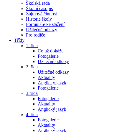
Školská rada
Školní časopis
Zájmová činnost
Historie školy
Formuláře ke stažení
Užitečné odkazy
Pro rodiče
Třídy
1.třída
Co už dokážu
Fotogalerie
Užitečné odkazy
2.třída
Užitečné odkazy
Aktuality
Anglický jazyk
Fotogalerie
3.třída
Fotogalerie
Aktuality
Anglický jazyk
4.třída
Fotogalerie
Aktuality
Anglický jazyk