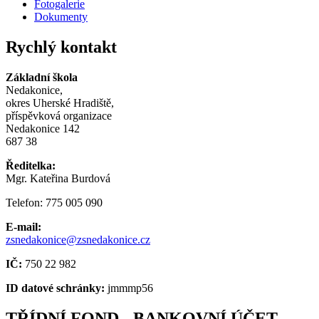
Fotogalerie
Dokumenty
Rychlý kontakt
Základní škola
Nedakonice,
okres Uherské Hradiště,
příspěvková organizace
Nedakonice 142
687 38
Ředitelka:
Mgr. Kateřina Burdová
Telefon: 775 005 090
E-mail:
zsnedakonice@zsnedakonice.cz
IČ:
750 22 982
ID datové schránky:
jmmmp56
TŘÍDNÍ FOND - BANKOVNÍ ÚČET