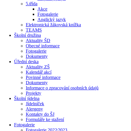
5.třída
Akce
Fotogalerie
Anglický jazyk
Elektronická žákovská knížka
TEAMS
Školní družina
Aktuality ŠD
Obecné informace
Fotogalerie
Dokumenty
Úřední deska
Aktuality ZŠ
Kalendář akcí
Povinné informace
Dokumenty
Informace o zpracování osobních údajů
Projekty
Školní jídelna
Jídelníček
Alergeny
Kontakty do ŠJ
Formuláře ke stažení
Fotogalerie
Fotogalerie 2022⁄2023