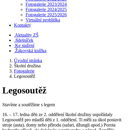
Fotogalerie 2023⁄2024
Fotogalerie 2024⁄2025
Fotogalerie 2025⁄2026
Virtuální prohlídka
Kontakty
Aktuality ZŠ
Jídelníček
Ke stažení
Žákovská knížka
Úvodní stránka
Školní družina
Fotogalerie
Legosoutěž
Legosoutěž
Stavíme a soutěžíme s legem
16. – 17. ledna děti ze 2. oddělení školní družiny uspořádaly
Legosoutěž pro mladší děti z 1. oddělení. Ti měli za úkol postavit
stroje (auta), domy nebo přírodu (safari, džungli apod.) Porota