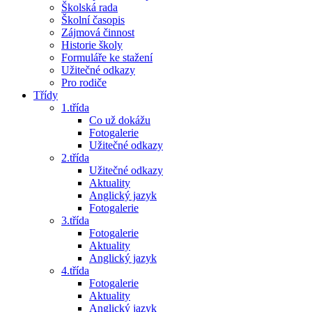
Školská rada
Školní časopis
Zájmová činnost
Historie školy
Formuláře ke stažení
Užitečné odkazy
Pro rodiče
Třídy
1.třída
Co už dokážu
Fotogalerie
Užitečné odkazy
2.třída
Užitečné odkazy
Aktuality
Anglický jazyk
Fotogalerie
3.třída
Fotogalerie
Aktuality
Anglický jazyk
4.třída
Fotogalerie
Aktuality
Anglický jazyk