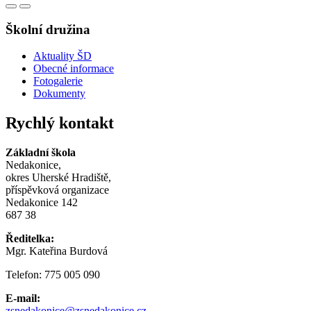
Školní družina
Aktuality ŠD
Obecné informace
Fotogalerie
Dokumenty
Rychlý kontakt
Základní škola
Nedakonice,
okres Uherské Hradiště,
příspěvková organizace
Nedakonice 142
687 38
Ředitelka:
Mgr. Kateřina Burdová
Telefon: 775 005 090
E-mail:
zsnedakonice@zsnedakonice.cz