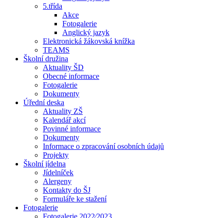
5.třída
Akce
Fotogalerie
Anglický jazyk
Elektronická žákovská knížka
TEAMS
Školní družina
Aktuality ŠD
Obecné informace
Fotogalerie
Dokumenty
Úřední deska
Aktuality ZŠ
Kalendář akcí
Povinné informace
Dokumenty
Informace o zpracování osobních údajů
Projekty
Školní jídelna
Jídelníček
Alergeny
Kontakty do ŠJ
Formuláře ke stažení
Fotogalerie
Fotogalerie 2022⁄2023