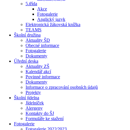
5.třída
Akce
Fotogalerie
Anglický jazyk
Elektronická žákovská knížka
TEAMS
Školní družina
Aktuality ŠD
Obecné informace
Fotogalerie
Dokumenty
Úřední deska
Aktuality ZŠ
Kalendář akcí
Povinné informace
Dokumenty
Informace o zpracování osobních údajů
Projekty
Školní jídelna
Jídelníček
Alergeny
Kontakty do ŠJ
Formuláře ke stažení
Fotogalerie
Fotogalerie 2022⁄2023