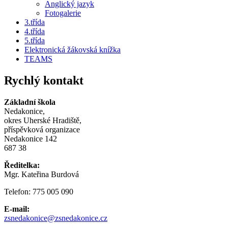
Anglický jazyk
Fotogalerie
3.třída
4.třída
5.třída
Elektronická žákovská knížka
TEAMS
Rychlý kontakt
Základní škola
Nedakonice,
okres Uherské Hradiště,
příspěvková organizace
Nedakonice 142
687 38
Ředitelka:
Mgr. Kateřina Burdová
Telefon: 775 005 090
E-mail:
zsnedakonice@zsnedakonice.cz