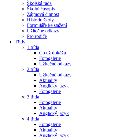
Školská rada
Školní časopis
Zájmová činnost
Historie školy
Formuláře ke stažení
Užitečné odkazy
Pro rodiče
Třídy
1.třída
Co už dokážu
Fotogalerie
Užitečné odkazy
2.třída
Užitečné odkazy
Aktuality
Anglický jazyk
Fotogalerie
3.třída
Fotogalerie
Aktuality
Anglický jazyk
4.třída
Fotogalerie
Aktuality
Anglický jazyk