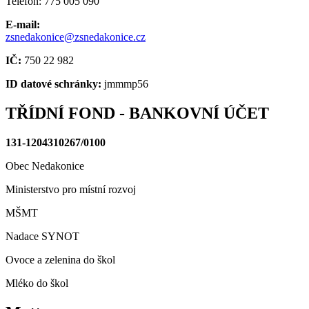
Telefon: 775 005 090
E-mail:
zsnedakonice@zsnedakonice.cz
IČ:
750 22 982
ID datové schránky:
jmmmp56
TŘÍDNÍ FOND - BANKOVNÍ ÚČET
131-1204310267/0100
Obec Nedakonice
Ministerstvo pro místní rozvoj
MŠMT
Nadace SYNOT
Ovoce a zelenina do škol
Mléko do škol