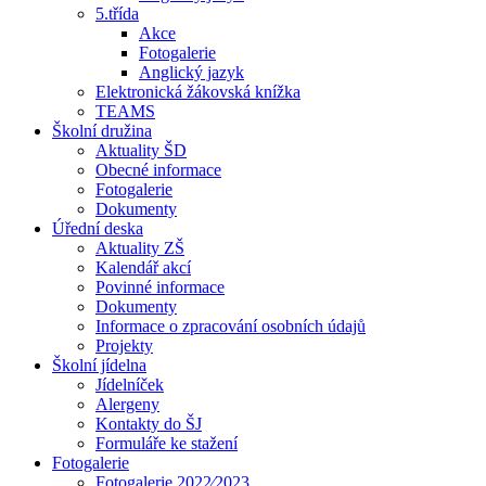
5.třída
Akce
Fotogalerie
Anglický jazyk
Elektronická žákovská knížka
TEAMS
Školní družina
Aktuality ŠD
Obecné informace
Fotogalerie
Dokumenty
Úřední deska
Aktuality ZŠ
Kalendář akcí
Povinné informace
Dokumenty
Informace o zpracování osobních údajů
Projekty
Školní jídelna
Jídelníček
Alergeny
Kontakty do ŠJ
Formuláře ke stažení
Fotogalerie
Fotogalerie 2022⁄2023