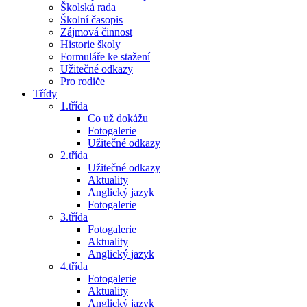
Školská rada
Školní časopis
Zájmová činnost
Historie školy
Formuláře ke stažení
Užitečné odkazy
Pro rodiče
Třídy
1.třída
Co už dokážu
Fotogalerie
Užitečné odkazy
2.třída
Užitečné odkazy
Aktuality
Anglický jazyk
Fotogalerie
3.třída
Fotogalerie
Aktuality
Anglický jazyk
4.třída
Fotogalerie
Aktuality
Anglický jazyk