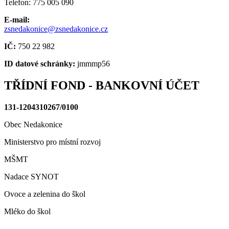
Telefon: 775 005 090
E-mail:
zsnedakonice@zsnedakonice.cz
IČ:
750 22 982
ID datové schránky:
jmmmp56
TŘÍDNÍ FOND - BANKOVNÍ ÚČET
131-1204310267/0100
Obec Nedakonice
Ministerstvo pro místní rozvoj
MŠMT
Nadace SYNOT
Ovoce a zelenina do škol
Mléko do škol