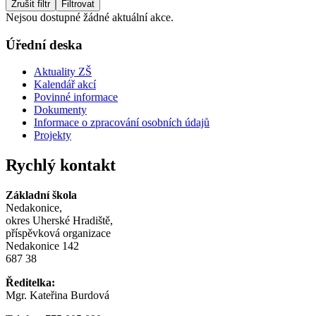
Zrušit filtr
Filtrovat
Nejsou dostupné žádné aktuální akce.
Úřední deska
Aktuality ZŠ
Kalendář akcí
Povinné informace
Dokumenty
Informace o zpracování osobních údajů
Projekty
Rychlý kontakt
Základní škola
Nedakonice,
okres Uherské Hradiště,
příspěvková organizace
Nedakonice 142
687 38
Ředitelka:
Mgr. Kateřina Burdová