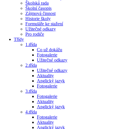
Školská rada
Školní časopis
Zájmová činnost
Historie školy
Formuláře ke stažení
Užitečné odkazy
Pro rodiče
Třídy
1.třída
Co už dokážu
Fotogalerie
Užitečné odkazy
2.třída
Užitečné odkazy
Aktuality
Anglický jazyk
Fotogalerie
3.třída
Fotogalerie
Aktuality
Anglický jazyk
4.třída
Fotogalerie
Aktuality
Anglický jazyk