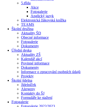
5.třída
Akce
Fotogalerie
Anglický jazyk
Elektronická žákovská knížka
TEAMS
Školní družina
Aktuality ŠD
Obecné informace
Fotogalerie
Dokumenty
Úřední deska
Aktuality ZŠ
Kalendář akcí
Povinné informace
Dokumenty
Informace o zpracování osobních údajů
Projekty
Školní jídelna
Jídelníček
Alergeny
Kontakty do ŠJ
Formuláře ke stažení
Fotogalerie
Fotogalerie 2022⁄2023