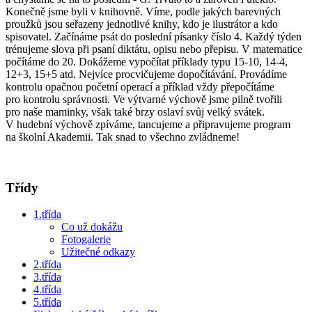
Konečně jsme byli v knihovně. Víme, podle jakých barevných
proužků jsou seřazeny jednotlivé knihy, kdo je ilustrátor a kdo
spisovatel. Začínáme psát do poslední písanky číslo 4. Každý týden
trénujeme slova při psaní diktátu, opisu nebo přepisu. V matematice
počítáme do 20. Dokážeme vypočítat příklady typu 15-10, 14-4,
12+3, 15+5 atd. Nejvíce procvičujeme dopočítávání. Provádíme
kontrolu opačnou početní operací a příklad vždy přepočítáme
pro kontrolu správnosti. Ve výtvarné výchově jsme pilně tvořili
pro naše maminky, však také brzy oslaví svůj velký svátek.
V hudební výchově zpíváme, tancujeme a připravujeme program
na školní Akademii. Tak snad to všechno zvládneme!
Třídy
1.třída
Co už dokážu
Fotogalerie
Užitečné odkazy
2.třída
3.třída
4.třída
5.třída