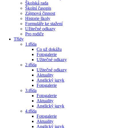
Školská rada
Školní časopis
Zájmová činnost
Historie školy
Formuláře ke stažení
Užitečné odkazy
Pro rodiče
Třídy
1.třída
Co už dokážu
Fotogalerie
Užitečné odkazy
2.třída
Užitečné odkazy
Aktuality
Anglický jazyk
Fotogalerie
3.třída
Fotogalerie
Aktuality
Anglický jazyk
4.třída
Fotogalerie
Aktuality
Anglický jazyk