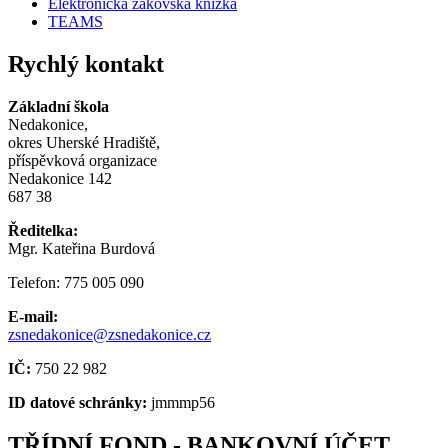
Elektronická žákovská knížka
TEAMS
Rychlý kontakt
Základní škola
Nedakonice,
okres Uherské Hradiště,
příspěvková organizace
Nedakonice 142
687 38
Ředitelka:
Mgr. Kateřina Burdová
Telefon: 775 005 090
E-mail:
zsnedakonice@zsnedakonice.cz
IČ:
750 22 982
ID datové schránky:
jmmmp56
TŘÍDNÍ FOND - BANKOVNÍ ÚČET