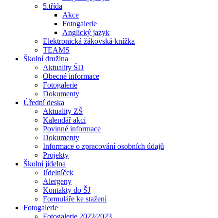
5.třída
Akce
Fotogalerie
Anglický jazyk
Elektronická žákovská knížka
TEAMS
Školní družina
Aktuality ŠD
Obecné informace
Fotogalerie
Dokumenty
Úřední deska
Aktuality ZŠ
Kalendář akcí
Povinné informace
Dokumenty
Informace o zpracování osobních údajů
Projekty
Školní jídelna
Jídelníček
Alergeny
Kontakty do ŠJ
Formuláře ke stažení
Fotogalerie
Fotogalerie 2022⁄2023