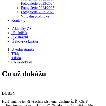
Fotogalerie 2023⁄2024
Fotogalerie 2024⁄2025
Fotogalerie 2025⁄2026
Virtuální prohlídka
Kontakty
Aktuality ZŠ
Jídelníček
Ke stažení
Žákovská knížka
Úvodní stránka
Třídy
1.třída
Co už dokážu
Co už dokážu
DUBEN
Hurá, známe téměř všechna písmena. Umíme Ž, Ř, Ch, F
a chystáme se na to poslední - G. Trvalo to a zároveň i uteklo.