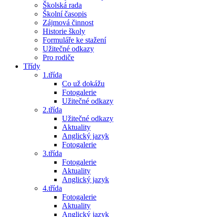
Školská rada
Školní časopis
Zájmová činnost
Historie školy
Formuláře ke stažení
Užitečné odkazy
Pro rodiče
Třídy
1.třída
Co už dokážu
Fotogalerie
Užitečné odkazy
2.třída
Užitečné odkazy
Aktuality
Anglický jazyk
Fotogalerie
3.třída
Fotogalerie
Aktuality
Anglický jazyk
4.třída
Fotogalerie
Aktuality
Anglický jazyk