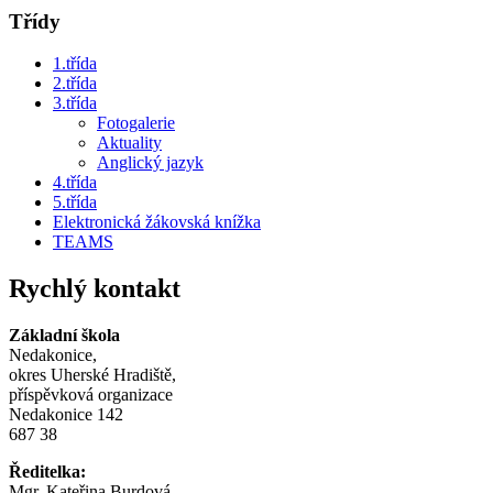
Třídy
1.třída
2.třída
3.třída
Fotogalerie
Aktuality
Anglický jazyk
4.třída
5.třída
Elektronická žákovská knížka
TEAMS
Rychlý kontakt
Základní škola
Nedakonice,
okres Uherské Hradiště,
příspěvková organizace
Nedakonice 142
687 38
Ředitelka:
Mgr. Kateřina Burdová