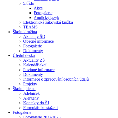
5.třída
Akce
Fotogalerie
Anglický jazyk
Elektronická žákovská knížka
TEAMS
Školní družina
Aktuality ŠD
Obecné informace
Fotogalerie
Dokumenty
Úřední deska
Aktuality ZŠ
Kalendář akcí
Povinné informace
Dokumenty
Informace o zpracování osobních údajů
Projekty
Školní jídelna
Jídelníček
Alergeny
Kontakty do ŠJ
Formuláře ke stažení
Fotogalerie
Fotogalerie 2022⁄2023