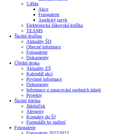
5.třída
Akce
Fotogalerie
Anglický jazyk
Elektronická žákovská knížka
TEAMS
Školní družina
Aktuality ŠD
Obecné informace
Fotogalerie
Dokumenty
Úřední deska
Aktuality ZŠ
Kalendář akcí
Povinné informace
Dokumenty
Informace o zpracování osobních údajů
Projekty
Školní jídelna
Jídelníček
Alergeny
Kontakty do ŠJ
Formuláře ke stažení
Fotogalerie
Fotogalerie 2022⁄2023