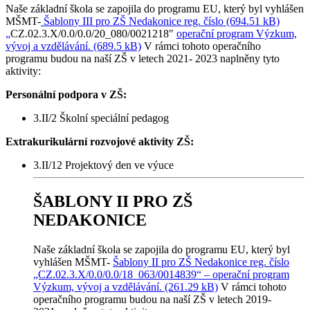
Naše základní škola se zapojila do programu EU, který byl vyhlášen
MŠMT-
Šablony III pro ZŠ Nedakonice reg. číslo (694.51 kB)
„
CZ.02.3.X/0.0/0.0/20_080/0021218"
operační program Výzkum,
vývoj a vzdělávání. (689.5 kB)
V rámci tohoto operačního
programu budou na naší ZŠ v letech 2021- 2023 naplněny tyto
aktivity:
Personální podpora v ZŠ:
3.II/2 Školní speciální pedagog
Extrakurikulární rozvojové aktivity ZŠ:
3.II/12 Projektový den ve výuce
ŠABLONY II PRO ZŠ
NEDAKONICE
Naše základní škola se zapojila do programu EU, který byl
vyhlášen MŠMT-
Šablony II pro ZŠ Nedakonice reg. číslo
„CZ.02.3.X/0.0/0.0/18_063/0014839“ – operační program
Výzkum, vývoj a vzdělávání. (261.29 kB)
V rámci tohoto
operačního programu budou na naší ZŠ v letech 2019-