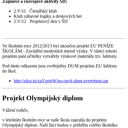
Zájmové a rozvojové aktivity ŠD:
2.V/11 Čtenářský klub
Klub zábavné logiky a deskových her
2.V/12 Projektový den v ŠD
Ve školním roce 2012/2013 byl ukončen projekt EU PENÍZE
ŠKOLÁM - Zavádění moderních metod výuky. V rámci tohoto
projektu paní učitelky vytvářely výukové materiály tzv. šablony.
Pod tímto odkazem jsou zveřejněny DUM projektu EU šablony
do škol.
http://uloz.to/xaVqsjeW/eu-opvk-dum-zverejneni-rar
Projekt Olympijský diplom
Vážení rodiče,
v letošním školním roce se naše škola zapojila do projektu
Olympijský diplom. Naši žáci budou v průběhu celého školníku