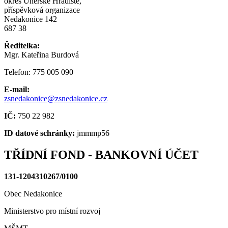
okres Uherské Hradiště,
příspěvková organizace
Nedakonice 142
687 38
Ředitelka:
Mgr. Kateřina Burdová
Telefon: 775 005 090
E-mail:
zsnedakonice@zsnedakonice.cz
IČ:
750 22 982
ID datové schránky:
jmmmp56
TŘÍDNÍ FOND - BANKOVNÍ ÚČET
131-1204310267/0100
Obec Nedakonice
Ministerstvo pro místní rozvoj