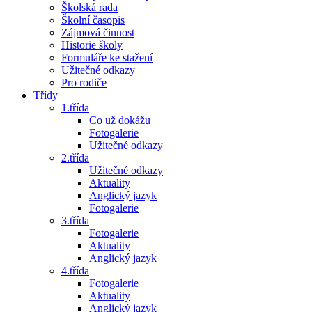
Školská rada
Školní časopis
Zájmová činnost
Historie školy
Formuláře ke stažení
Užitečné odkazy
Pro rodiče
Třídy
1.třída
Co už dokážu
Fotogalerie
Užitečné odkazy
2.třída
Užitečné odkazy
Aktuality
Anglický jazyk
Fotogalerie
3.třída
Fotogalerie
Aktuality
Anglický jazyk
4.třída
Fotogalerie
Aktuality
Anglický jazyk