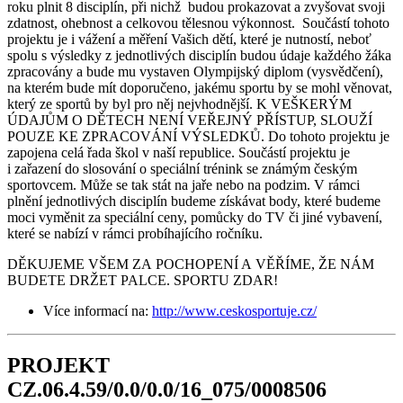
roku plnit 8 disciplín, při nichž budou prokazovat a zvyšovat svoji
zdatnost, ohebnost a celkovou tělesnou výkonnost. Součástí tohoto
projektu je i vážení a měření Vašich dětí, které je nutností, neboť
spolu s výsledky z jednotlivých disciplín budou údaje každého žáka
zpracovány a bude mu vystaven Olympijský diplom (vysvědčení),
na kterém bude mít doporučeno, jakému sportu by se mohl věnovat,
který ze sportů by byl pro něj nejvhodnější. K VEŠKERÝM
ÚDAJŮM O DĚTECH NENÍ VEŘEJNÝ PŘÍSTUP, SLOUŽÍ
POUZE KE ZPRACOVÁNÍ VÝSLEDKŮ. Do tohoto projektu je
zapojena celá řada škol v naší republice. Součástí projektu je
i zařazení do slosování o speciální trénink se známým českým
sportovcem. Může se tak stát na jaře nebo na podzim. V rámci
plnění jednotlivých disciplín budeme získávat body, které budeme
moci vyměnit za speciální ceny, pomůcky do TV či jiné vybavení,
které se nabízí v rámci probíhajícího ročníku.
DĚKUJEME VŠEM ZA POCHOPENÍ A VĚŘÍME, ŽE NÁM
BUDETE DRŽET PALCE. SPORTU ZDAR!
Více informací na:
http://www.ceskosportuje.cz/
PROJEKT
CZ.06.4.59/0.0/0.0/16_075/0008506